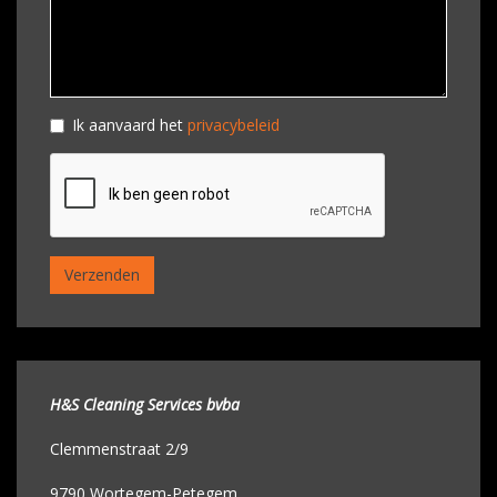
Privacybeleid
Ik aanvaard het
*
privacybeleid
Verzenden
H&S Cleaning Services bvba
Clemmenstraat 2/9
9790 Wortegem-Petegem