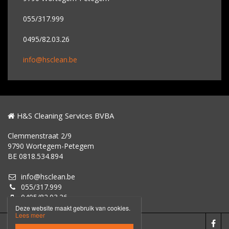
055/317.999
0495/82.03.26
info@hsclean.be
H&S Cleaning Services BVBA
Clemmenstraat 2/9
9790 Wortegem-Petegem
BE 0818.534.894
info@hsclean.be
055/317.999
0495/82.03.26
Deze website maakt gebruik van cookies.
Lees meer
Disclaimer
Privacybeleid
