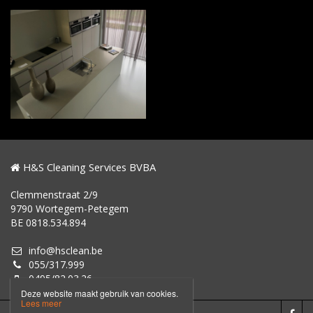
H&S Cleaning Services BVBA
Clemmenstraat 2/9
9790 Wortegem-Petegem
BE 0818.534.894
info@hsclean.be
055/317.999
0495/82.03.26
Deze website maakt gebruik van cookies.
Lees meer