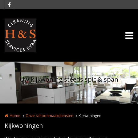
Overslaan en naar de inhoud gaan
Uw kijkwoning steeds spic & span
Home
Onze schoonmaakdiensten
Kijkwoningen
Kijkwoningen