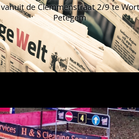
 vanuit de Clemmenstraat 2/9 te Wo
Petegem