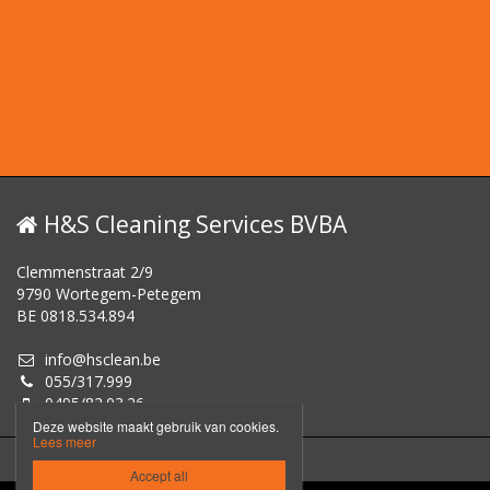
H&S Cleaning Services BVBA
Clemmenstraat 2/9
9790 Wortegem-Petegem
BE 0818.534.894
info@hsclean.be
055/317.999
0495/82.03.26
Deze website maakt gebruik van cookies.
Lees meer
Disclaimer
Privacybeleid

Accept all